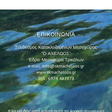
ΕΠΙΚΟΙΝΩΝΙΑ
Σύνδεσμος Κατακλυζομένων Μεσοχώρας
"Ο ΑΧΕΛΩΟΣ"
Έδρα: Μεσοχώρα Τρικάλων
e-mail: info@skmacheloos.gr
www.skmacheloos.gr
Τηλ.: 6974 482878
.
Έλα να δεις από κοντά αυτή τη λυρική συμφωνία,