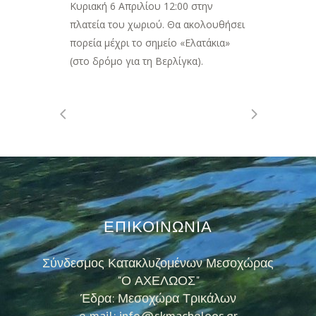
Κυριακή 6 Απριλίου 12:00 στην
πλατεία του χωριού. Θα ακολουθήσει
πορεία μέχρι το σημείο «Ελατάκια»
(στο δρόμο για τη Βερλίγκα).
ΕΠΙΚΟΙΝΩΝΙΑ
Σύνδεσμος Κατακλυζομένων Μεσοχώρας
"Ο ΑΧΕΛΩΟΣ"
Έδρα: Μεσοχώρα Τρικάλων
e-mail: info@skmacheloos.gr